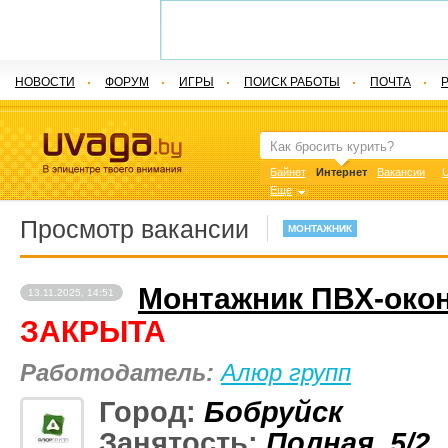
НОВОСТИ
ФОРУМ
ИГРЫ
ПОИСК РАБОТЫ
ПОЧТА
Байнет
Интернет
Вакансии
U
Еще
Просмотр вакансии
МОНТАЖНИК
Монтажник ПВХ-окон
13.11.2025, 14:51
ЗАКРЫТА
Работодатель:
Алюр групп
Город:
Бобруйск
Занятость:
Полная
,
5/2