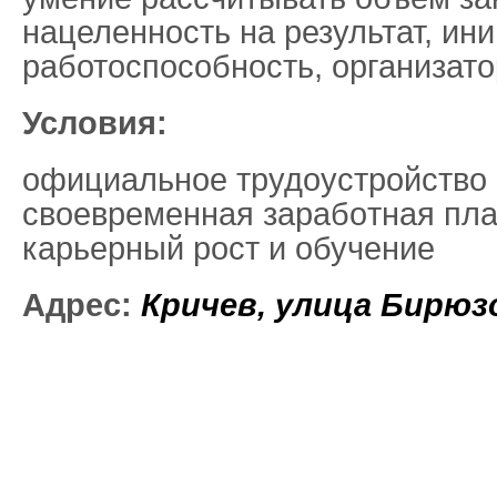
нацеленность на результат, ин
работоспособность, организато
Условия:
официальное трудоустройство 
свoeвpeменнaя зaрaбoтнaя пла
каpьepный рост и обучение
Адрес:
Кричев
,
улица Бирюзо