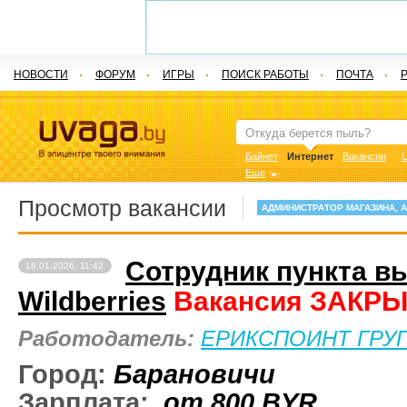
НОВОСТИ
ФОРУМ
ИГРЫ
ПОИСК РАБОТЫ
ПОЧТА
Байнет
Интернет
Вакансии
U
Еще
Просмотр вакансии
АДМИНИСТРАТОР МАГАЗИНА, 
Сотрудник пункта в
18.01.2026, 11:42
Wildberries
Вакансия ЗАКР
Работодатель:
ЕРИКСПОИНТ ГРУ
Город:
Барановичи
Зарплата:
от 800
BYR